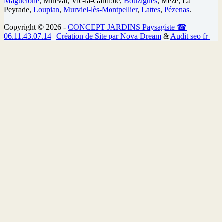
Maguelone
, Mireval, Vic-la-Gardiole,
Bouzigues
, Mèze, La
Peyrade,
Loupian
,
Murviel-lès-Montpellier
,
Lattes
,
Pézenas
.
Copyright © 2026 -
CONCEPT JARDINS Paysagiste
☎
06.11.43.07.14
|
Création de Site par Nova Dream
&
Audit seo fr