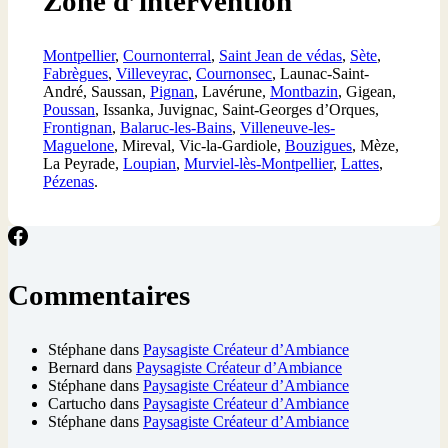
Zone d’intervention
Montpellier
,
Cournonterral
,
Saint Jean de védas
,
Sète
,
Fabrègues
,
Villeveyrac
,
Cournonsec
, Launac-Saint-
André, Saussan,
Pignan
, Lavérune,
Montbazin
, Gigean,
Poussan
, Issanka, Juvignac, Saint-Georges d’Orques,
Frontignan
,
Balaruc-les-Bains
,
Villeneuve-les-
Maguelone
, Mireval, Vic-la-Gardiole,
Bouzigues
, Mèze,
La Peyrade,
Loupian
,
Murviel-lès-Montpellier
,
Lattes
,
Pézenas
.
Commentaires
Stéphane
dans
Paysagiste Créateur d’Ambiance
Bernard
dans
Paysagiste Créateur d’Ambiance
Stéphane
dans
Paysagiste Créateur d’Ambiance
Cartucho
dans
Paysagiste Créateur d’Ambiance
Stéphane
dans
Paysagiste Créateur d’Ambiance