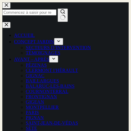
Passer
au
contenu
Aucun
résultat
ACCUEIL
CONCEPT JARDIN
SECTEURS D’INTERVENTION
TÉMOIGNAGES
AVANT – APRÈS
PÉZENAS
CLERMONT l’HÉRAULT
GIGNAC
BAILLARGUES
BALARUC-LES-BAINS
COURNONTERRAL
FRONTIGNAN
GIGEAN
MONTPELLIER
PARIS
PIGNAN
SAINT-JEAN-DE-VÉDAS
SÈTE