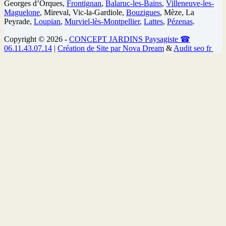
Georges d’Orques,
Frontignan
,
Balaruc-les-Bains
,
Villeneuve-les-
Maguelone
, Mireval, Vic-la-Gardiole,
Bouzigues
, Mèze, La
Peyrade,
Loupian
,
Murviel-lès-Montpellier
,
Lattes
,
Pézenas
.
Copyright © 2026 -
CONCEPT JARDINS Paysagiste
☎
06.11.43.07.14
|
Création de Site par Nova Dream
&
Audit seo fr