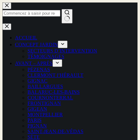
Passer
au
contenu
Aucun
résultat
ACCUEIL
CONCEPT JARDIN
SECTEURS D’INTERVENTION
TÉMOIGNAGES
AVANT – APRÈS
PÉZENAS
CLERMONT l’HÉRAULT
GIGNAC
BAILLARGUES
BALARUC-LES-BAINS
COURNONTERRAL
FRONTIGNAN
GIGEAN
MONTPELLIER
PARIS
PIGNAN
SAINT-JEAN-DE-VÉDAS
SÈTE