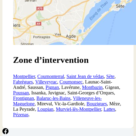
Zone d’intervention
Montpellier
,
Cournonterral
,
Saint Jean de védas
,
Sète
,
Fabrègues
,
Villeveyrac
,
Cournonsec
, Launac-Saint-
André, Saussan,
Pignan
, Lavérune,
Montbazin
, Gigean,
Poussan
, Issanka, Juvignac, Saint-Georges d’Orques,
Frontignan
,
Balaruc-les-Bains
,
Villeneuve-les-
Maguelone
, Mireval, Vic-la-Gardiole,
Bouzigues
, Mèze,
La Peyrade,
Loupian
,
Murviel-lès-Montpellier
,
Lattes
,
Pézenas
.