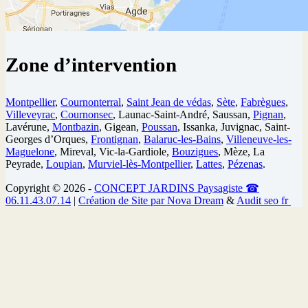
Zone d’intervention
Montpellier
,
Cournonterral
,
Saint Jean de védas
,
Sète
,
Fabrègues
,
Villeveyrac
,
Cournonsec
, Launac-Saint-André, Saussan,
Pignan
,
Lavérune,
Montbazin
, Gigean,
Poussan
, Issanka, Juvignac, Saint-
Georges d’Orques,
Frontignan
,
Balaruc-les-Bains
,
Villeneuve-les-
Maguelone
, Mireval, Vic-la-Gardiole,
Bouzigues
, Mèze, La
Peyrade,
Loupian
,
Murviel-lès-Montpellier
,
Lattes
,
Pézenas
.
Copyright © 2026 -
CONCEPT JARDINS Paysagiste
☎
06.11.43.07.14
|
Création de Site par Nova Dream
&
Audit seo fr